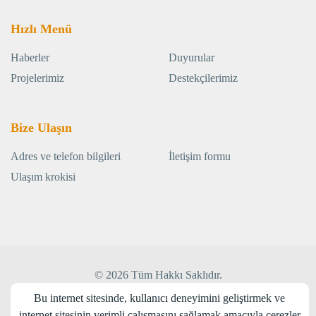
Hızlı Menü
Haberler
Duyurular
Projelerimiz
Destekçilerimiz
Bize Ulaşın
Adres ve telefon bilgileri
İletişim formu
Ulaşım krokisi
© 2026 Tüm Hakkı Saklıdır.
Web Tasarım:
Medyatör İnteraktif
Bu internet sitesinde, kullanıcı deneyimini geliştirmek ve
internet sitesinin verimli çalışmasını sağlamak amacıyla çerezler