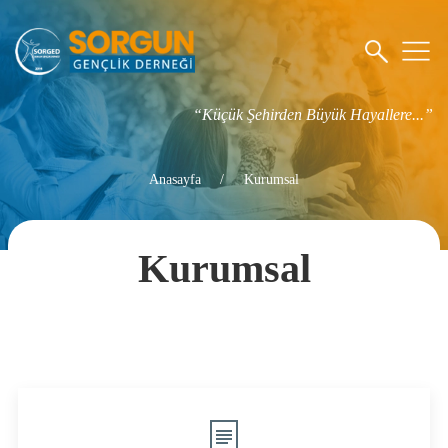
“Küçük Şehirden Büyük Hayallere...”
Anasayfa
Kurumsal
Kurumsal