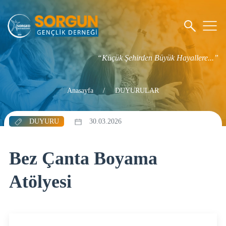
“Küçük Şehirden Büyük Hayallere...”
Anasayfa
DUYURULAR
DUYURU
30.03.2026
Bez Çanta Boyama
Atölyesi