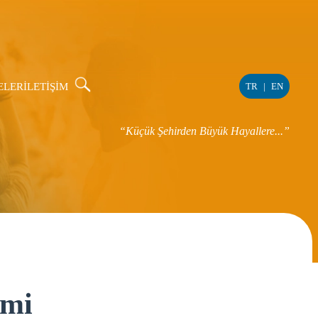
ELER
İLETİŞİM
TR
|
EN
“Küçük Şehirden Büyük Hayallere...”
imi