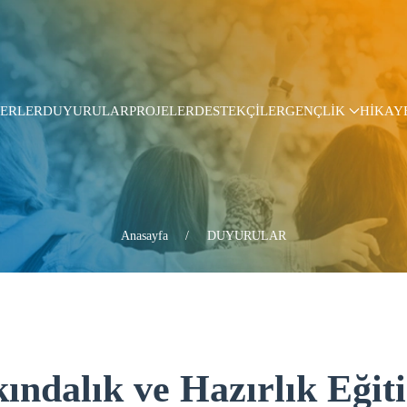
ERLER
DUYURULAR
PROJELER
DESTEKÇİLER
GENÇLİK
HİKAY
Anasayfa
DUYURULAR
kındalık ve Hazırlık Eğit