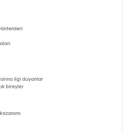
yöntemleri
aları
larına ilgi duyanlar
k bireyler
 kazanımı