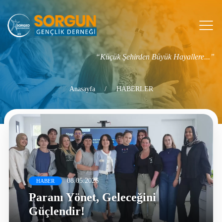
“Küçük Şehirden Büyük Hayallere...”
Anasayfa
HABERLER
08.05.2026
HABER
Paranı Yönet, Geleceğini
Güçlendir!